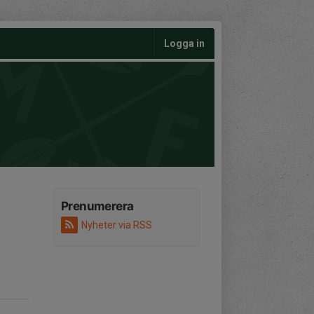
Logga in
Prenumerera
Nyheter via RSS