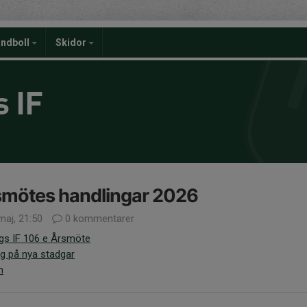
ndboll
Skidor
 IF
smötes handlingar 2026
maj, 21:50
0 kommentarer
gs IF 106 e Årsmöte
g på nya stadgar
n