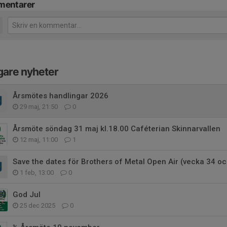
entarer
gare nyheter
Årsmötes handlingar 2026
29 maj, 21:50
0
Årsmöte söndag 31 maj kl.18.00 Caféterian Skinnarvallen
12 maj, 11:00
1
Save the dates för Brothers of Metal Open Air (vecka 34 oc
1 feb, 13:00
0
God Jul
25 dec 2025
0