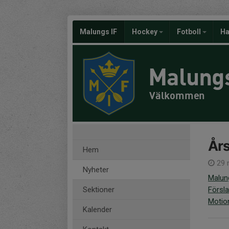
Malungs IF
Hockey
Fotboll
Ha
Malungs
Välkommen
År
Hem
29 
Nyheter
Malun
Sektioner
Försla
Motio
Kalender