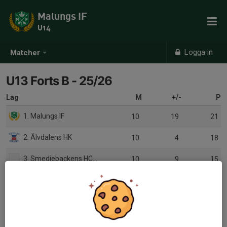
Malungs IF
U14
Logga in
Matcher
U13 Forts B - 25/26
Lag
M
+/-
P
1. Malungs IF
10
19
21
2. Älvdalens HK
10
4
18
3. Smedjebackens HC/Ludvika HF
10
9
15
4. Säters IF
10
7
14
5. Björbo IF/Vansbro AIK
10
-5
11
6. Borlänge HF
10
-34
4