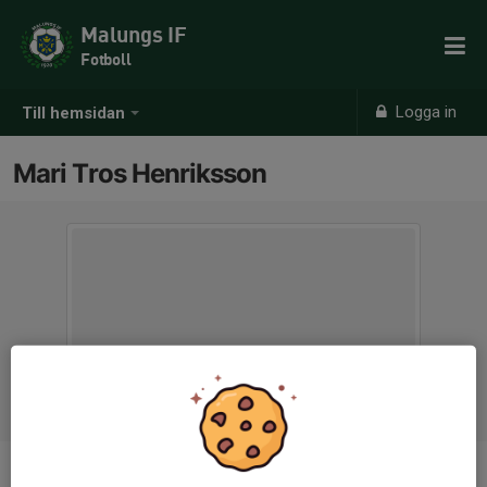
Malungs IF
Fotboll
Logga in
Till hemsidan
Mari Tros Henriksson
Titel
Kassör Ungdom