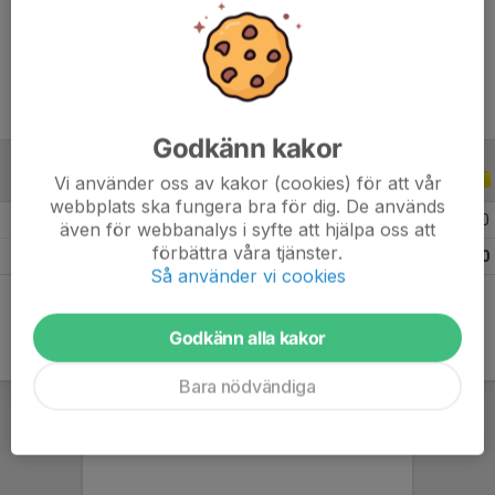
Ålder
10 år
Godkänn kakor
Vi använder oss av kakor (cookies) för att vår
ALLA SERIER
ALLA ÅR
webbplats ska fungera bra för dig. De används
2026
4
0
0
0
även för webbanalys i syfte att hjälpa oss att
förbättra våra tjänster.
Totalt
4
0
0
0
Så använder vi cookies
Godkänn alla kakor
Bara nödvändiga