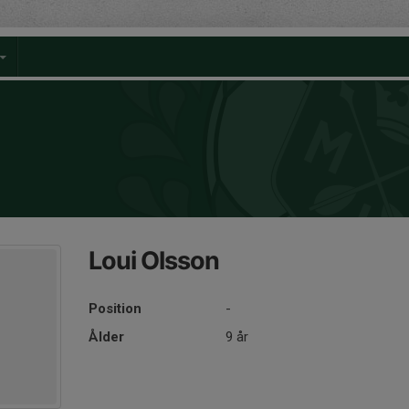
Loui Olsson
Position
-
Ålder
9 år