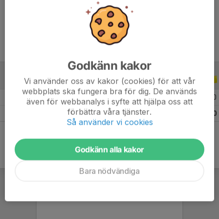
Ålder
9 år
Godkänn kakor
Vi använder oss av kakor (cookies) för att vår
ALLA SERIER
ALLA ÅR
webbplats ska fungera bra för dig. De används
2026
4
0
0
0
även för webbanalys i syfte att hjälpa oss att
förbättra våra tjänster.
Totalt
4
0
0
0
Så använder vi cookies
Godkänn alla kakor
Bara nödvändiga