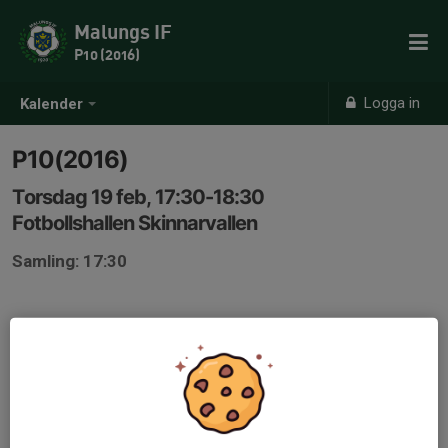
Malungs IF
P10 (2016)
Logga in
Kalender
P10(2016)
Torsdag 19 feb, 17:30-18:30
Fotbollshallen Skinnarvallen
Samling: 17:30