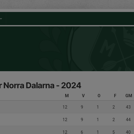
rr Norra Dalarna - 2024
M
V
O
F
GM
12
9
1
2
43
12
9
1
2
44
12
6
1
5
40