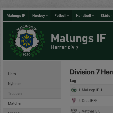
Malungs IF
Hockey
Fotboll
Handboll
Skidor
Malungs IF
Herrar div 7
Division 7 He
Hem
Lag
Nyheter
1. Malungs IF U
Truppen
2. Orsa IF FK
Matcher
3. Vattnäs SK