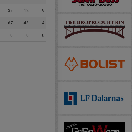
35
-12
9
67
-48
4
0
0
0