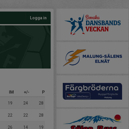
Logga in
IM
+/-
P
19
24
28
22
22
28
26
14
19