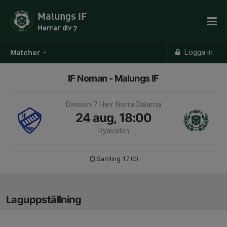
Malungs IF
Herrar div 7
Logga in
Matcher
IF Nornan - Malungs IF
Division 7 Herr Norra Dalarna
24 aug, 18:00
Ryavallen
Samling 17:00
Laguppställning