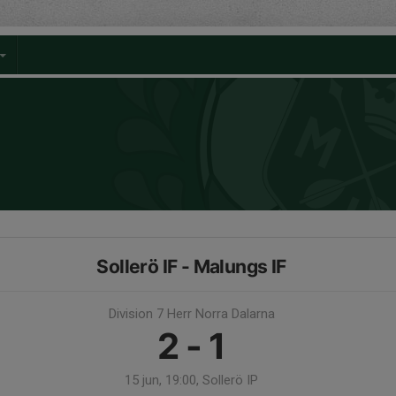
Sollerö IF - Malungs IF
Division 7 Herr Norra Dalarna
2 - 1
15 jun, 19:00, Sollerö IP