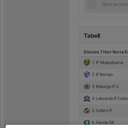
Tabell
Division 7 Herr Norra D
1. IF Vikapojkarna
2. IF Nornan
3. Malungs IF U
4. Leksands IF Fotbol
5. Sollerö IF
6. Färnäs SK