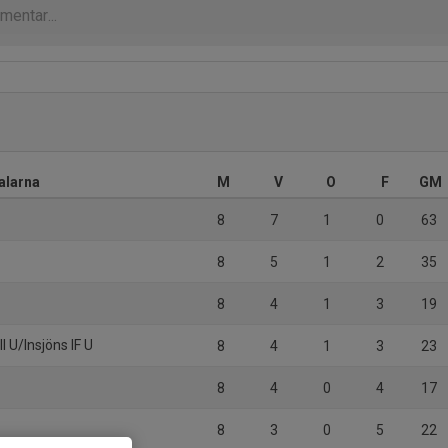
alarna
M
V
O
F
GM
8
7
1
0
63
8
5
1
2
35
8
4
1
3
19
l U/Insjöns IF U
8
4
1
3
23
8
4
0
4
17
8
3
0
5
22