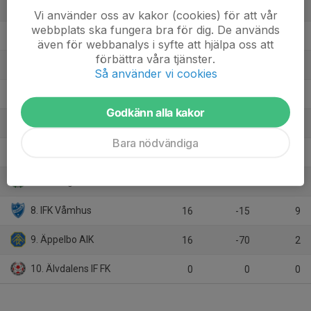
1. IFK Rättvik FK
16
41
38
Vi använder oss av kakor (cookies) för att vår
webbplats ska fungera bra för dig. De används
2. Mockfjärds BK
16
25
32
även för webbanalys i syfte att hjälpa oss att
förbättra våra tjänster.
3. Färnäs SK
16
29
28
Så använder vi cookies
4. IF Nornan A
16
9
25
Godkänn alla kakor
5. Djurmo Sifferbo IF
16
-1
23
Bara nödvändiga
6. Leksands IF Fotboll U/Insjöns IF U
16
9
21
7. Malungs IF U
16
-27
21
8. IFK Våmhus
16
-15
9
9. Äppelbo AIK
16
-70
2
10. Älvdalens IF FK
0
0
0