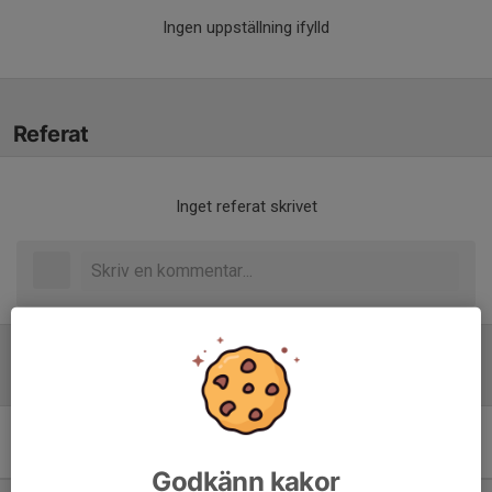
Ingen uppställning ifylld
Referat
Inget referat skrivet
Tabell
Division 7 Herr Norra
Dalarna
M
+/-
P
Godkänn kakor