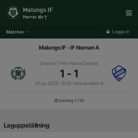
Malungs IF
Herrar div 7
Logga in
Matcher
Malungs IF - IF Nornan A
Division 7 Herr Norra Dalarna
1 - 1
30 jun 2025, 18:30, Skinnarvallen A
Samling 17:30
Laguppställning