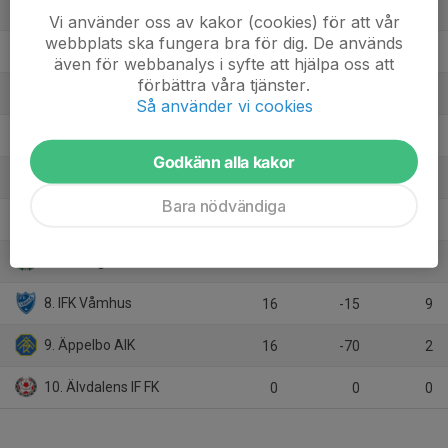
1. IFK Rättvik FK
16
41
38
Vi använder oss av kakor (cookies) för att vår
webbplats ska fungera bra för dig. De används
2. Mockfjärds BK
16
25
32
även för webbanalys i syfte att hjälpa oss att
förbättra våra tjänster.
3. Färnäs SK
16
29
28
Så använder vi cookies
4. IF Nornan A
16
9
25
Godkänn alla kakor
5. Djurmo Sifferbo IF
16
-1
23
Bara nödvändiga
6. Leksands IF Fotboll U/Insjöns IF U
16
9
21
7. Malungs IF U
16
-27
21
8. IFK Våmhus
16
-15
9
9. Äppelbo AIK
16
-70
2
10. Älvdalens IF FK
0
0
0