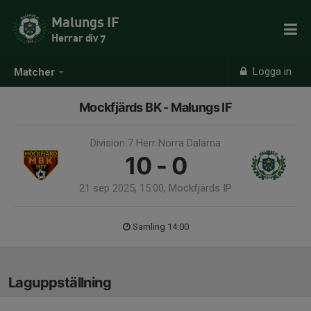
Malungs IF
Herrar div 7
Logga in
Matcher
Mockfjärds BK - Malungs IF
Division 7 Herr Norra Dalarna
10 - 0
21 sep 2025, 15:00, Mockfjärds IP
Samling 14:00
Laguppställning