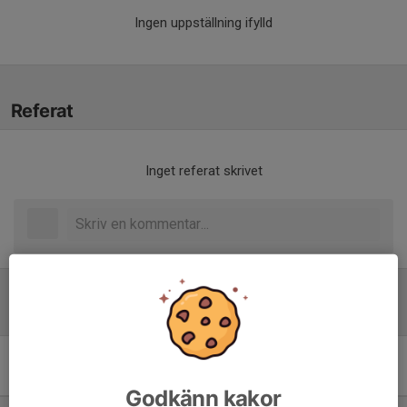
Ingen uppställning ifylld
Referat
Inget referat skrivet
Tabell
Division 7 Herr Norra
Dalarna
M
+/-
P
Godkänn kakor