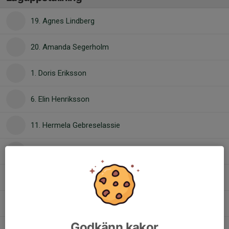
19. Agnes Lindberg
20. Amanda Segerholm
1. Doris Eriksson
6. Elin Henriksson
11. Hermela Gebreselassie
23. Isabelle Åslund
Lamar Almasharka
67. Matilda Eriksson
Godkänn kakor