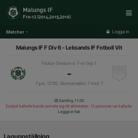
Malungs IF
F10-12 (2014,2015,2016)
Logga in
Matcher
Malungs IF F Div 6 - Leksands IF Fotboll Vit
Flickor Division 6 7-m Grp.1
-
7 jun, 12:00, Skinnarvallen 7 mot 7
Samling 11:00
Endast kallade kunde anmäla sig till aktiviteten. 12 personer var kallade.
Logga in här
Laguppställning