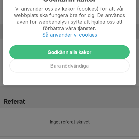
7. Molly Bondpär
Vi använder oss av kakor (cookies) för att vår
webbplats ska fungera bra för dig. De används
47. Signe Bengtlars
även för webbanalys i syfte att hjälpa oss att
förbättra våra tjänster.
Ledare
Så använder vi cookies
Anna Ädling
Tränare
Godkänn alla kakor
Helena Jansson
Tränare
Bara nödvändiga
Lina Andersson
Tränare
Referat
Inget referat skrivet