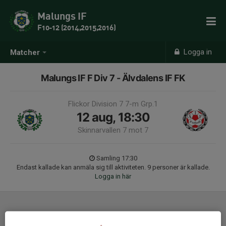
Malungs IF
F10-12 (2014,2015,2016)
Logga in
Matcher
Malungs IF F Div 7 - Älvdalens IF FK
Flickor Division 7 7-m Grp.1
12 aug, 18:30
Skinnarvallen 7 mot 7
Samling 17:30
Endast kallade kan anmäla sig till aktiviteten. 9 personer är kallade.
Logga in här
Laguppställning