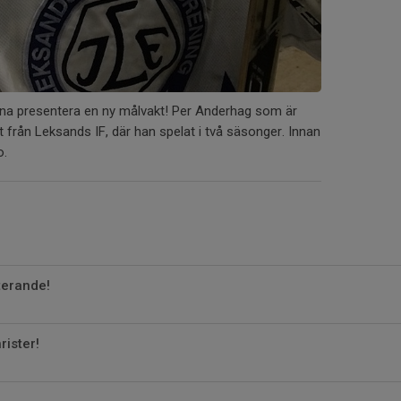
nna presentera en ny målvakt! Per Anderhag som är
rån Leksands IF, där han spelat i två säsonger. Innan
o.
terande!
ister!