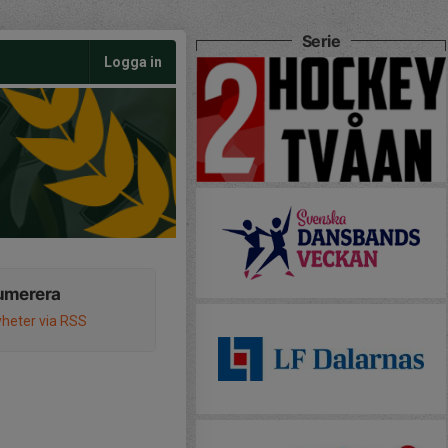
Serie
Logga in
umerera
heter via RSS