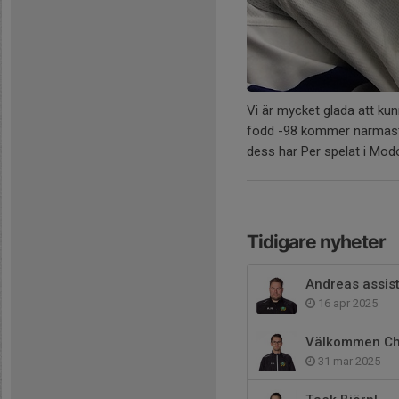
Vi är mycket glada att ku
född -98 kommer närmast f
dess har Per spelat i Mod
Tidigare nyheter
Andreas assis
16 apr 2025
Välkommen Chr
31 mar 2025