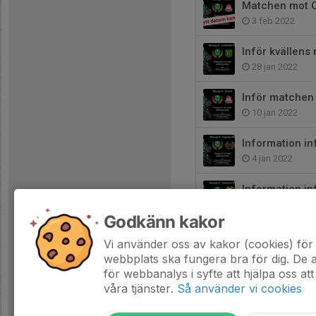
Matchen mot O
3 feb 2022
Inför kvällens
28 jan 2022
Inför matchen
10 jan 2022
Information in
4 jan 2022
Information i
13 dec 2021
Godkänn kakor
Information in
Vi använder oss av kakor (cookies) för 
6 dec 2021
webbplats ska fungera bra för dig. De
för webbanalys i syfte att hjälpa oss att
våra tjänster.
Så använder vi cookies