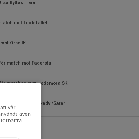
rsa flyttas fram
 match mot Lindefallet
 mot Orsa IK
för match mot Fagersta
nför matchen mot Hedemora SK
för matchen mot Skedvi/Säter
att vår
 används även
 förbättra