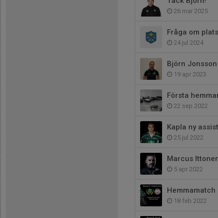
Tack Björn!
26 mar 2025
Fråga om plat
24 jul 2024
Björn Jonsson 
19 apr 2023
Första hemma
22 sep 2022
Kapla ny assis
25 jul 2022
Marcus Ittonen
5 apr 2022
Hemmamatch m
18 feb 2022