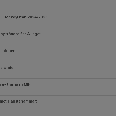
s i HockeyEttan 2024/2025
ny tränare för A-laget
matchen
terande!
 ny tränare i MIF
ot Hallstahammar!